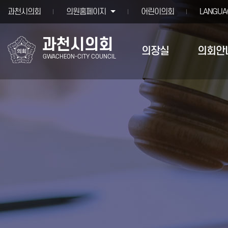
본문바로가기
과천시의회
의원홈페이지
어린이의회
LANGUA
과천시의회
의장실
의회안
GWACHEON-CITY COUNCIL