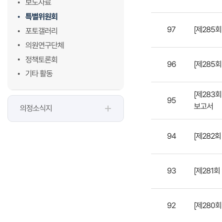
보도자료
특별위원회
97
[제285
포토갤러리
의원연구단체
정책토론회
96
[제285
기타 활동
[제283
95
보고서
의정소식지
94
[제282
93
[제281
92
[제280