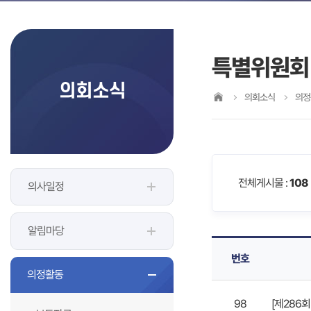
특별위원회
의회소식
의회소식
의정
전체게시물 :
108
의사일정
알림마당
번호
의정활동
98
[제286