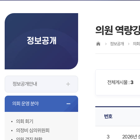
의원 역량
정보공개
정보공개
의회
전체게시물 :
3
정보공개안내
의회 운영 분야
번호
의회 회기
의정비 심의위원회
3
2026년
의원 겸직 현황