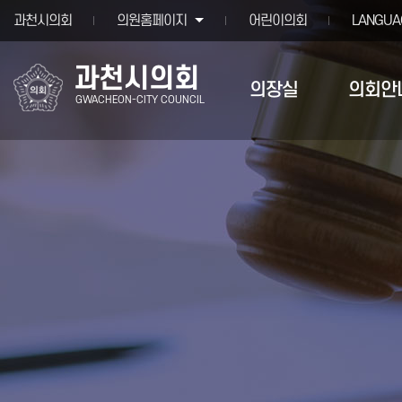
본문바로가기
과천시의회
의원홈페이지
어린이의회
LANGUA
과천시의회
의장실
의회안
GWACHEON-CITY COUNCIL