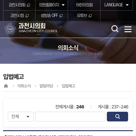
본문바로가기
과천시의회
의원홈페이지
어린이의회
LANGUAGE
과천시청
생방송 OFF
유튜브
과천시의회
GWACHEON-CITY COUNCIL
의회소식
GWACHEON-CITY COUNCIL CITY COUNCIL
입법예고
의회소식
알림마당
입법예고
전체게시물 :
246
게시물 : 237~246