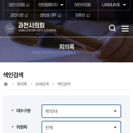
본문바로가기
과천시의회
의원홈페이지
어린이의회
LANGUAGE
과천시청
생방송 OFF
유튜브
과천시의회
GWACHEON-CITY COUNCIL
회의록
GWACHEON-CITY COUNCIL CITY COUNCIL
색인검색
회의록
상세검색
색인검색
대수구분
위원회