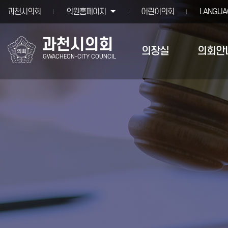
본문바로가기
과천시의회
의원홈페이지
어린이의회
LANGUA
과천시의회
의장실
의회안
GWACHEON-CITY COUNCIL