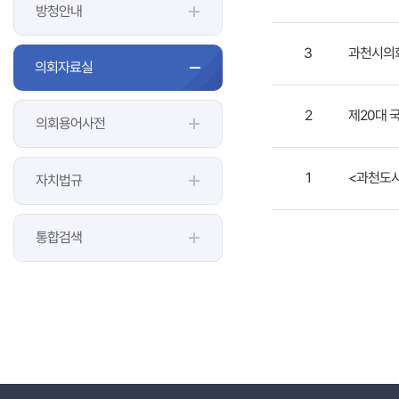
방청안내
3
과천시의
의회자료실
2
제20대 
의회용어사전
1
<과천도시
자치법규
통합검색