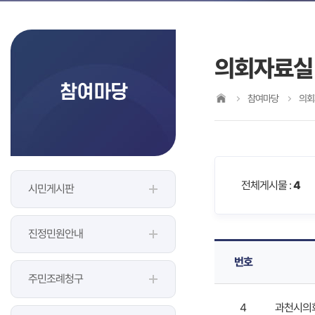
의회자료실
참여마당
참여마당
의회
전체게시물 :
4
시민게시판
진정민원안내
번호
주민조례청구
4
과천시의