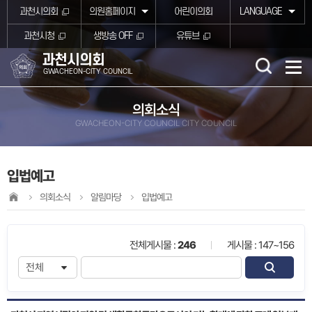
본문바로가기
과천시의회
의원홈페이지
어린이의회
LANGUAGE
과천시청
생방송 OFF
유튜브
과천시의회
GWACHEON-CITY COUNCIL
의회소식
GWACHEON-CITY COUNCIL CITY COUNCIL
입법예고
의회소식
알림마당
입법예고
전체게시물 :
246
게시물 : 147~156