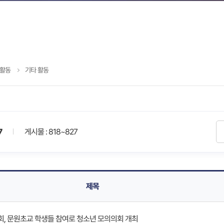
활동
기타 활동
7
게시물 : 818~827
제목
, 문원초교 학생들 참여로 청소년 모의의회 개최