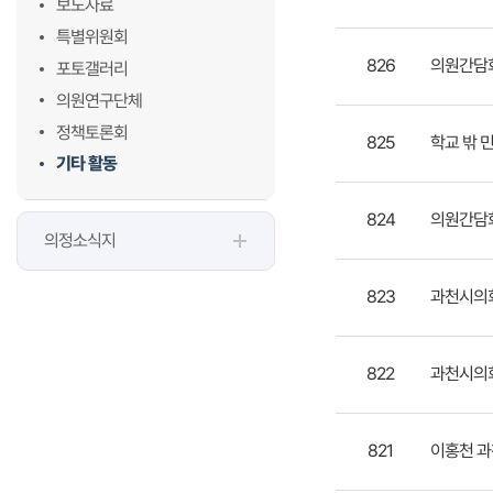
보도자료
특별위원회
826
의원간담회 
포토갤러리
의원연구단체
정책토론회
825
학교 밖 
기타 활동
824
의원간담회 개
의정소식지
823
과천시의회
822
과천시의
821
이홍천 과