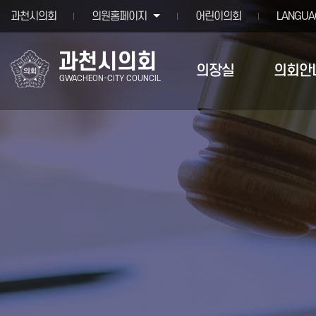
본문바로가기
과천시의회
의원홈페이지
어린이의회
LANGUA
과천시의회
의장실
의회안
GWACHEON-CITY COUNCIL