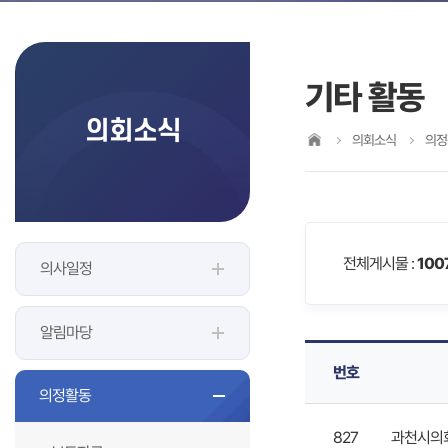
기타 활동
의회소식
의회소식
의정
전체게시물 :
100
의사일정
알림마당
번호
의정활동
827
과천시의회