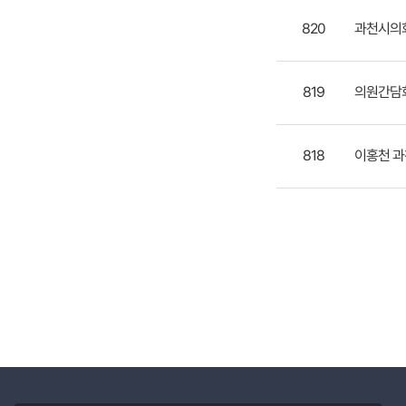
820
과천시의회
819
의원간담회(1
818
이홍천 과