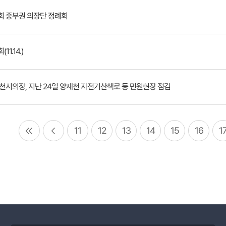
 중부권 의장단 정례회
1.14.)
천시의장, 지난 24일 양재천 자전거산책로 등 민원현장 점검
11
12
13
14
15
16
1