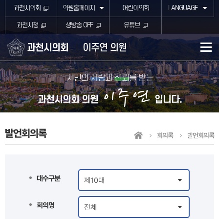
본문바로가기
과천시의회
의원홈페이지
어린이의회
LANGUAGE
과천시청
생방송 OFF
유튜브
과천시의회
이주연 의원
시민의
사랑
과
신뢰
를 받는
이주연
과천시의회 의원
입니다.
발언회의록
회의록
발언회의록
대수구분
회의명