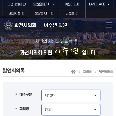
본문바로가기
과천시의회
의원홈페이지
어린이의회
LANGUAGE
과천시청
생방송 OFF
유튜브
과천시의회
이주연 의원
시민의
사랑
과
신뢰
를 받는
이주연
과천시의회 의원
입니다.
발언회의록
회의록
발언회의록
대수구분
회의명