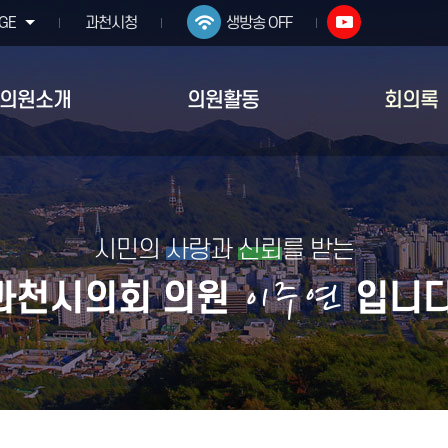
GE
과천시청
생방송 OFF
의원소개
의원활동
회의록
시민의
사랑
과
신뢰
를 받는
이주연
과천시의회 의원
입니다