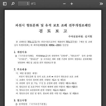
of 1
Toggle
Find
Zoom
Zoom
Too
Sidebar
Out
In
과천시 
향토문화 
및 
유적 
보호 
조례 
전부개정조례안
검  
토  
보  
고
수석전문위원
: 
김지현
본 
조례안은 
2024.11.21.(
목
) 
과천시장으로부터 
제출되어 
2024.12.2.(
월
) 
「
예산 
및 
조례
심사 
특별위원회
」
에 
회부된
(
의안번호 
제
2024
128
호
) 
안건임
–
1. 
개정이유
❍
「
국가유산기본법
」 
제정
(2024.5.17.)
과 
관련하여 
"
문화재
”, 
"
향토유적
” 
등의
용어를 
"
국가유산
”, 
"
향토유산
” 
등 
국가유산 
체제 
전환 
기준에 
맞추어 
변경하고 
분류체계를 
반영하여 
제명 
및 
조문을 
전부 
개정하고자 
함
2. 
주요내용
가
. 
제명 
변경
(
안 
제명
)
과천시 
향토문화 
및 
유적 
보호 
조례 
➡
과천시 
향토유산 
보호 
조례
나
. 
조례의 
목적과 
정의에 
관한 
사항
(
안 
제
1
조 
및 
제
2
조
)
다
. 
위원회 
설치 
및 
기능
, 
구성 
등 
운영에 
관한 
사항
(
안 
제
3
조
~
제
5
조
)
라
. 
향토유산 
및 
보호구역의 
지정과 
해제에 
관한 
사항
(
안 
제
6
조
~
제
10
조
)
마
. 
향토유산의 
보존관리에 
관한 
사항
(
안 
제
11
조
~
제
13
조
)
바
. 
향토유산의 
점검 
및 
평가
, 
홍보에 
관한 
사항 
(
안 
제
14
조 
및 
제
15
조
)
3. 
참고사항
❍ 
관계법령
: 
「
국가유산기본법
」