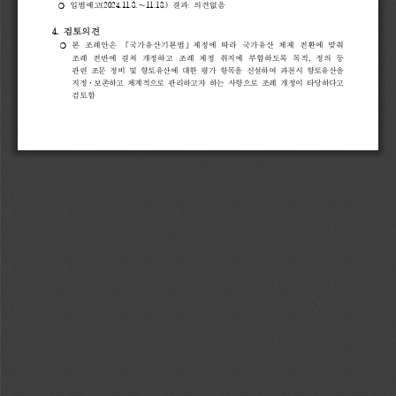
❍ 
입법예고
(2024.11.8.
∼
11.18.) 
결과
: 
의견없음
4. 
검토의견
본 
조례안은 
「
국가유산기본법
」
제정에 
따라 
국가유산 
체제 
전환에 
맞춰 
❍ 
조례 
전반에 
걸쳐 
개정하고 
조례 
제정 
취지에 
부합하도록 
목적
, 
정의 
등 
관련 
조문 
정비 
및 
향토유산에 
대한 
평가 
항목을 
신설하여 
과천시 
향토유산을
지정
·
보존하고 
체계적으로 
관리하고자 
하는 
사항으로 
조례 
개정이 
타당하다고
검토함