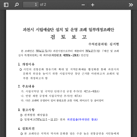
of 2
Toggle
Find
Zoom
Zoom
Too
Sidebar
Out
In
과천시 
시립예술단 
설치 
및 
운영 
조례 
일부개정조례안
검  
토  
보  
고
수석전문위원
: 
김지현
본 
조례안은 
2024.11.21.(
목
) 
과천시장으로부터 
제출되어 
2024.12.2.(
월
) 
「
예산 
및 
조례
심사 
특별위원회
」
에 
회부된
(
의안번호 
제
2024
126
호
) 
안건임
–
1. 
개정이유
시민의 
전통문화 
향유기회 
확대 
및 
지역문화예술 
활성화를 
통해 
과천시의 
❍ 
문화적 
위상을 
높이기 
위한 
시립국악단 
창단 
근거를 
마련하고자 
조례의 
일
부를 
개정하고자 
함
2. 
주요내용
가
. 
시립국악단 
및 
국악단 
단원구성 
규정 
추가
(
안 
제
2
조
~
제
3
조
)
나
. 
연령 
제한 
규정에 
시립국악단 
추가
(
안 
제
7
조
)
다
. 
다른 
조례에 
규정되어 
있어 
불필요한 
조항 
삭제
, 
띄어쓰기 
등 
용어정비
3. 
참고사항
관계법령
: 
해당없음
❍ 
❍ 
입법예고
(2024.11.8.
∼
11.18.) 
결과
: 
의견있음
(
부의안건 
참조
)
4. 
검토의견
❍
본 
조례안은 
지역의 
역사와 
문화를 
담은 
수준 
높은 
전통공연을 
시민들에게 