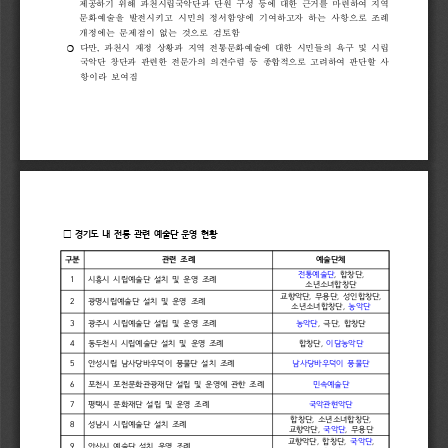
제공하기 
위해 
과천시립국악단과 
단원 
구성 
등에 
대한 
근거를 
마련하여 
지역
문화예술을 
발전시키고 
시민의 
정서함양에 
기여하고자 
하는 
사항으로 
조례 
개정에는 
문제점이 
없는 
것으로 
검토함
❍ 
다만
, 
과천시 
재정 
상황과 
지역 
전통문화예술에 
대한 
시민들의 
욕구 
및 
시립
국악단 
창단과 
관련한 
전문가의 
의견수렴 
등 
종합적으로 
고려하여 
판단할
사
항이라 
보여짐
□ 
경기도 
내 
전통 
관련 
예술단 
운영 
현황
구분
관련 
조례
예술단체
전통예술단
, 
합창단
, 
1
시흥시 
시립예술단 
설치 
및 
운영 
조례
소년소녀합창단
교향악단
, 
무용단
, 
성인합창단
, 
2
광명시립예술단 
설치 
및 
운영 
조례
소년소녀합창단
, 
농악단
3
광주시 
시립예술단 
설립 
및 
운영 
조례
농악단
, 
극단
, 
합창단
4
동두천시 
시립예술단 
설치 
및 
운영 
조례
합창단
, 
이담농악단
5
안성시립 
남사당바우덕이 
풍물단 
설치 
조례
남사당바우덕이 
풍물단
6
포천시 
포천문화관광재단 
설립 
및 
운영에 
관한 
조례
민속예술단
7
평택시 
문화재단 
설립 
및 
운영 
조례
국악관현악단
합창단
, 
소년소녀합창단
, 
8
성남시 
시립예술단 
설치 
조례
교향악단
, 
국악단
, 
무용단
교향악단
, 
합창단
, 
국악단
, 
9
안산시 
예술단 
설치 
운영 
조례