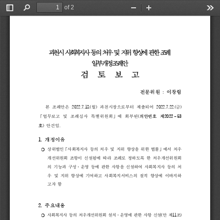
of 2
Toggle
Find
Zoom
Zoom
Too
Sidebar
Out
In
과천시 
사회복지사 
등의 
처우 
및 
지위 
향상에 
관한 
조례
일부개정조례안
검  
토  
보  
고
전문위원 
: 
이창림
본 
조례안은 
2022.7.18.(
월
) 
과천시장으로부터 
제출되어 
2022.7.22.(
금
)
「
업무보고
및 
조례심사 
특별위원회
」
에 
회부된
(
의안번호 
제
2022
–
53
호
) 
안건임
.
1. 
개정이유
❍ 
상위법인
「
사회복지사 
등의 
처우 
및 
지위 
향상을 
위한 
법률
」
에서 
처우
개선위원회
조항이 
신설됨에 
따라 
조례로 
정하도록 
한 
처우개선위원회
의
기능과 
구성
·
운영 
등에 
관한 
사항을 
신설하여 
사회복지사 
등의 
처
우 
및 
지위 
향상에 
기여하고 
사회
복지서비스의 
질적 
향상에 
이바지하
고자 
함
2. 
주요내용
사회복지사 
등의 
처우개선위원회 
설치
·
운영에 
관한 
사항 
신설
(
안 
제
11
조
)
❍ 