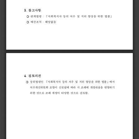
3. 
참고사항
❍ 
관계법령 
: 
「
사회복지사 
등의 
처우 
및 
지위 
향상을 
위한 
법률
」
예산조치 
: 
해당없음
❍ 
4. 
검토의견
❍ 
상위법령인 
「
사회복지사 
등의 
처우 
및 
지위 
향상을 
위한 
법률
」
에서 
처우개선
위원회 
조항이 
신설됨에 
따라 
시 
조례에 
개정내용을 
반영하기 
위한 
것으로 
조례
개정이 
타당한 
것으로 
검토함
.