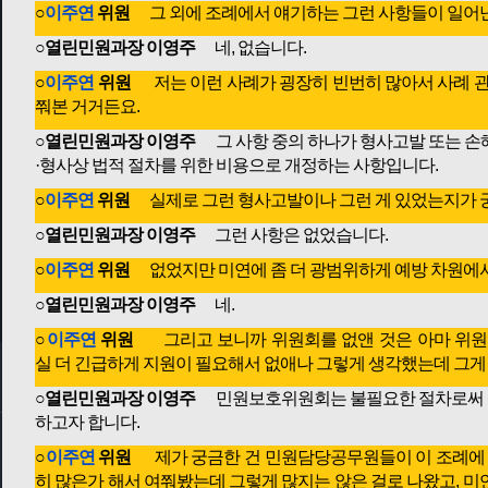
○
이주연
위원
그 외에 조례에서 얘기하는 그런 사항들이 일어난
○열린민원과장 이영주
네, 없습니다.
○
이주연
위원
저는 이런 사례가 굉장히 빈번히 많아서 사례 관
쭤본 거거든요.
○열린민원과장 이영주
그 사항 중의 하나가 형사고발 또는 손
·형사상 법적 절차를 위한 비용으로 개정하는 사항입니다.
○
이주연
위원
실제로 그런 형사고발이나 그런 게 있었는지가 
○열린민원과장 이영주
그런 사항은 없었습니다.
○
이주연
위원
없었지만 미연에 좀 더 광범위하게 예방 차원에서
○열린민원과장 이영주
네.
○
이주연
위원
그리고 보니까 위원회를 없앤 것은 아마 위원회를
실 더 긴급하게 지원이 필요해서 없애나 그렇게 생각했는데 그게
○열린민원과장 이영주
민원보호위원회는 불필요한 절차로써 판
하고자 합니다.
○
이주연
위원
제가 궁금한 건 민원담당공무원들이 이 조례에 의
히 많은가 해서 여쭤봤는데 그렇게 많지는 않은 걸로 나왔고, 