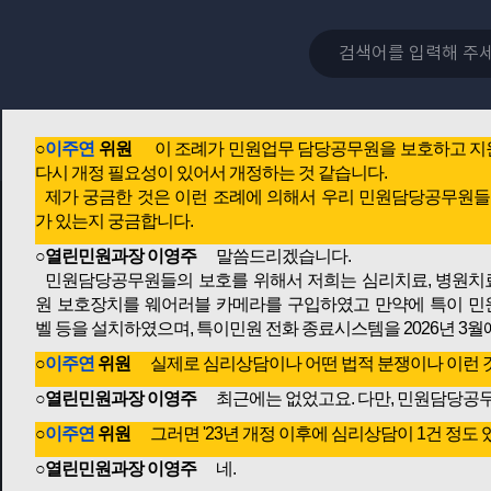
다음으로 질의응답을 진행하겠습니다.
먼저, 과천시 민원업무담당공무원 등의 보호 및 지원에 관한 
여 주시기 바랍니다.
조례안에 대하여 질의하실 위원님 계십니까?
이주연 위원님 질의해 주시기 바랍니다.
○
이주연
위원
이 조례가 민원업무 담당공무원을 보호하고 지원하
다시 개정 필요성이 있어서 개정하는 것 같습니다.
제가 궁금한 것은 이런 조례에 의해서 우리 민원담당공무원들이
가 있는지 궁금합니다.
○열린민원과장 이영주
말씀드리겠습니다.
민원담당공무원들의 보호를 위해서 저희는 심리치료, 병원치료
원 보호장치를 웨어러블 카메라를 구입하였고 만약에 특이 민
벨 등을 설치하였으며, 특이민원 전화 종료시스템을 2026년 
○
이주연
위원
실제로 심리상담이나 어떤 법적 분쟁이나 이런 것
○열린민원과장 이영주
최근에는 없었고요. 다만, 민원담당공무원
○
이주연
위원
그러면 '23년 개정 이후에 심리상담이 1건 정도
○열린민원과장 이영주
네.