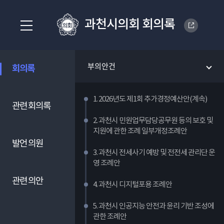
과천시의회 회의록
부의안건
회의록
1. 2026년도 제1회 추가경정예산안(계속)
관련 회의록
2. 과천시 민원업무담당공무원 등의 보호 및
지원에 관한 조례 일부개정조례안
발언 의원
3. 과천시 전세사기 예방 및 전전세 관리단 운
영 조례안
관련 의안
4. 과천시 디지털포용 조례안
5. 과천시 인공지능 안전과 윤리 기반 조성에
관한 조례안