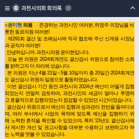
과천시의회 회의록
O 7분 자유발언(윤미현 의원)-2024회계연도 결산검사 소회
○
윤미현
의원
존경하는 과천시민 여러분, 하영주 의장님을 비
롯한 동료의원 여러분!
제291회 결산 및 조례심사에 적극 협조해 주신 신계용 시장님
과 공직자 여러분!
안녕하십니까. 과천시의원 윤미현입니다.
오늘 본 의원은 2024회계연도 결산검사 위원으로 참여한 소회
를 밝히고자 이 자리에 섰습니다.
본 의원은 지난 4월 21일∼5월 10일까지 총 20일간 2024회계연
도 결산검사 위원의 일원으로 활동하였습니다.
이번 결산검사 기간 동안 과천시의 2024년 예산이 어떻게 집행
되었는지 면밀히 검토하며, 과천시민의 세금이 얼마나 투명하
고 효율적으로 집행되었는지 점검할 수 있었던 시간이었습니다.
결산검사 위원으로서 예산의 집행과 성과관리 전반을 들여다보
며, 여러 부서에서 사업의 목적에 맞도록 예산을 집행하기 위
해 노력한 흔적을 확인할 수 있었으며, 특히 '23년도 결산검사에
서 제시한 개선 및 권고사항을 대부분 수용하고 보완하고자 하
는 노력을 엿볼 수 있었습니다.