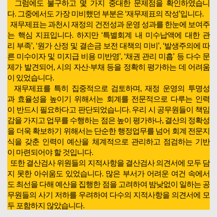
그럼에도 불구하고 몇 가지 중대한 문제점을 확인하였습니
다. 그중에서도 가장 미비했던 부분은 ‘재무제표의 작성’입니다.
재무제표는 과천시 재정의 건전성과 운영 성과를 한눈에 보여주
는 핵심 지표입니다. 하지만 ‘특별회계 내 미수납액에 대한 관
리 부족’, ‘원가 산정 및 결손금 보전 대책의 미비’, ‘발생주의에 따
른 미수이자 및 미지급 비용 미반영’, ‘채권 관리 미흡’ 등 다수 문
제가 발견되어, 시의 자산·부채 등을 정확히 평가하는 데 어려움
이 있었습니다.
재무제표를 특히 집중적으로 검토하며, 재정 운영의 투명성
과 효율성을 높이기 위해서는 회계를 전문적으로 다루는 인력
이 반드시 필요하다고 판단되었습니다. 우리 시 공무원들이 책임
감을 가지고 업무를 수행하는 점은 높이 평가하나, 결산의 정확성
을 더욱 확보하기 위해서는 단순한 행정업무를 넘어 회계 전문지
식을 갖춘 인력이 예산을 체계적으로 관리하고 점검하는 기반
이 마련되어야 할 것입니다.
또한 결산검사 위원들의 지적사항을 결산검사 의견서에 모두 담
지 못한 아쉬움도 있었습니다. 많은 부서가 어려운 여건 속에서
도 최선을 다해 예산을 집행한 점을 고려하여 밤낮없이 일하는 공
무원들의 사기 저하를 우려하여 다수의 지적사항을 의견서에 모
두 포함하지 않았습니다.
이는 문제가 없었다는 뜻이 아니라 부서, 관리자, 실무자와의 심