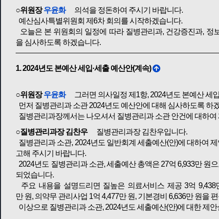
○위원장
우윤화
의석을 정돈하여 주시기 바랍니다.
예산심사특별위원회 제6차 회의를 시작하겠습니다.
오늘은 본 위원회의 일정에 따라 질병관리과, 건강증진과, 정보
을 심사하도록 하겠습니다.
1. 2024년도 본예산 세입·세출 예산안(계속)
○위원장
우윤화
그러면 의사일정 제1항, 2024년도 본예산 세
먼저 질병관리과 소관 2024년도 예산안에 대해 심사하도록 하
질병관리과장께서는 나오셔서 질병관리과 소관 안건에 대하여 
○질병관리과장 김찬우
질병관리과장 김찬우입니다.
질병관리과 소관, 2024년도 일반회계 세출예산(안)에 대하여 
고해 주시기 바랍니다.
2024년도 질병관리과 소관, 세출예산 총액은 27억 6,933만 원으로 
되었습니다.
주요 내용을 설명드리면 질높은 의료서비스 제공 3억 9,438만 원
만 원, 의약무 관리사업 1억 4,477만 원, 기본경비 6,636만 원
이상으로 질병관리과 소관, 2024년도 세출예산(안)에 대한 제