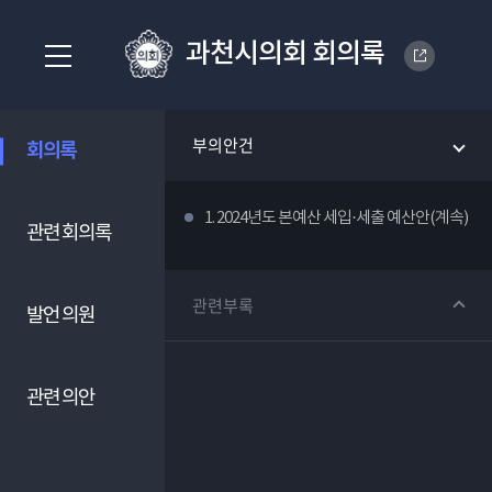
과천시의회 회의록
부의안건
회의록
1. 2024년도 본예산 세입·세출 예산안(계속)
관련 회의록
관련부록
발언 의원
관련 의안