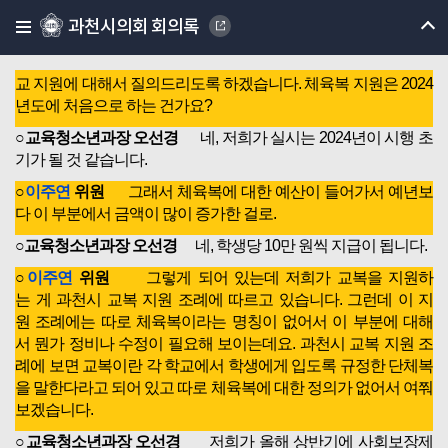
이주연 위원님, 질의해 주시기 바랍니다.
과천시의회 회의록
○
이주연
위원
저는 303쪽, 학교 교복 및 체육복 지원(중, 고)
과 같은 중·고등학교 교복 및 체육복 지원에 묶여있는 대안학
교 지원에 대해서 질의드리도록 하겠습니다. 체육복 지원은 2024
년도에 처음으로 하는 건가요?
○교육청소년과장 오선경
네, 저희가 실시는 2024년이 시행 초
기가 될 것 같습니다.
○
이주연
위원
그래서 체육복에 대한 예산이 들어가서 예년보
다 이 부분에서 금액이 많이 증가한 걸로.
○교육청소년과장 오선경
네, 학생당 10만 원씩 지급이 됩니다.
○
이주연
위원
그렇게 되어 있는데 저희가 교복을 지원하
는 게 과천시 교복 지원 조례에 따르고 있습니다. 그런데 이 지
원 조례에는 따로 체육복이라는 명칭이 없어서 이 부분에 대해
서 뭔가 정비나 수정이 필요해 보이는데요. 과천시 교복 지원 조
례에 보면 교복이란 각 학교에서 학생에게 입도록 규정한 단체복
을 말한다라고 되어 있고 따로 체육복에 대한 정의가 없어서 여쭤
보겠습니다.
○교육청소년과장 오선경
저희가 올해 상반기에 사회보장제