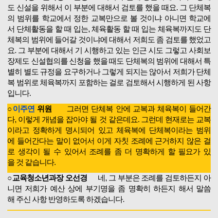
도 신설을 위해서 이 부분에 대해서 검토를 했을 때요. 그 단체복
의 범위를 학교에서 정한 교복만으로 볼 것이냐 아니면 학교에
서 단체활동을 할 때 입는, 체육활동 할 때 입는 체육복까지도 단
체복의 범위에 들어갈 것이냐에 대해서 저희도 좀 검토를 했었고
요. 그 부분에 대해서 기 시행하고 있는 인근 시도 그렇고 사회보
장제도 신설협의를 신청을 했을 때도 단체복의 범위에 대해서 특
별히 별도 규정을 요구하거나 그렇게 되지는 않아서 저희가 단체
복 범위로 체육복까지 포함하는 걸로 검토해서 시행하게 된 사항
입니다.
○
이주연
위원
그러면 단체복 안에 교복과 체육복이 들어간
다, 이렇게 개념을 잡아야 될 것 같은데요. 그런데 현재로는 교복
이라고 정확하게 명시되어 있고 체육복에 단체복이라는 범위
에 들어간다는 말이 없어서 이게 자칫 조례에 근거하지 않은 걸
로 생각이 될 수 있어서 조례를 좀 더 명확하게 할 필요가 있
을 것 같습니다.
○교육청소년과장 오선경
네, 그 부분은 조례를 검토하든지 아
니면 저희가 예산 상에 부기명을 좀 명확히 하든지 해서 말씀
해 주신 사항 반영하도록 하겠습니다.
○
이주연
위원
부기명에 단체복, 교복, 체육복 이렇게 하면 저희