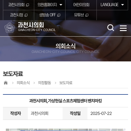
본문바로가기
과천시의회
의원홈페이지
어린이의회
LANGUAGE
과천시청
생방송 OFF
유튜브
과천시의회
GWACHEON-CITY COUNCIL
의회소식
GWACHEON-CITY COUNCIL CITY COUNCIL
보도자료
의회소식
의정활동
보도자료
과천시의회, 가상현실 스포츠체험센터 벤치마킹
작성자
과천시의회
작성일
2025-07-22