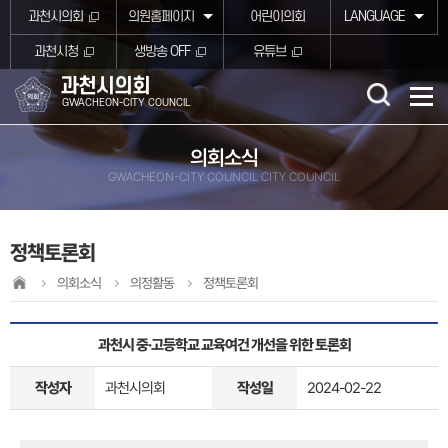
본문바로가기
과천시의회
의원홈페이지
어린이의회
LANGUAGE
과천시청
생방송 OFF
유튜브
과천시의회
GWACHEON-CITY COUNCIL
의회소식
GWACHEON-CITY COUNCIL CITY COUNCIL
정책토론회
의회소식
의정활동
정책토론회
과천시 중·고등학교 교육여건 개선을 위한 토론회
작성자
과천시의회
작성일
2024-02-22