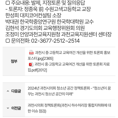
□ 주요내용: 발제, 지정토론 및 질의응답
- 토론자: 정종욱 前 수원고색고등학교 교장
한성희 대치코어컨설팅 소장
박대권 한국학중앙연구원 한국학대학원 교수
김현석 경기도의회 교육행정위원회 의원
조정미 안양과천교육지원청 과천교육지원센터 센터장
□ 문의전화: 02-3677-2512~2514
과천시 중·고등학교 교육여건 개선을 위한 토론회 홍보
포스터.jpg
[2365]
첨부
과천시 중·고등학교 교육여건 개선을 위한 토론회 자료
집.pdf
[2012]
2024년 과천시의회 청소년 공간 정책토론회 - "청소년이 꿈
다음글
꾸는 과천시 청소년 공간의 미래"
과천시의회 정책토론회(과천시 하수처리장 통합지하화에 대
이전글
한 이슈 점검)