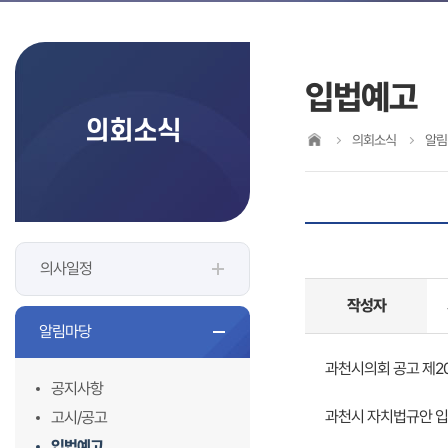
입법예고
의회소식
의회소식
알림
의사일정
작성자
알림마당
과천시의회 공고 제202
공지사항
과천시 자치법규안 
고시/공고
입법예고