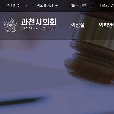
본문바로가기
과천시의회
의원홈페이지
어린이의회
LANGUA
과천시의회
의장실
의회안
GWACHEON-CITY COUNCIL