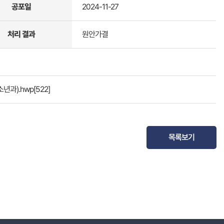
공포일
2024-11-27
처리 결과
원안가결
년과).hwp
[522]
목록보기