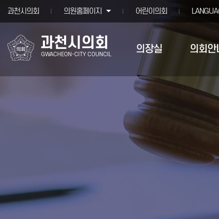
본문바로가기
과천시의회
의원홈페이지
어린이의회
LANGUA
과천시의회
의장실
의회안
GWACHEON-CITY COUNCIL