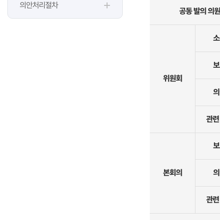
의안처리절차
공동 발의 의
소
보
위원회
의
관련
보
본회의
의
관련