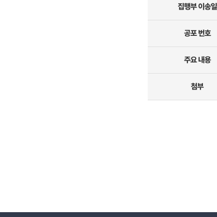
집행부 이송일
공포 번호
주요 내용
첨부