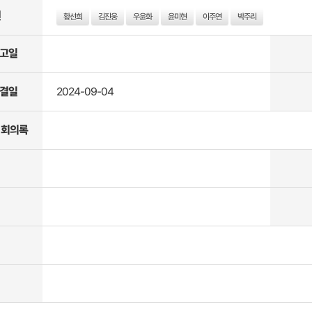
원
황선희
김진웅
우윤화
윤미현
이주연
박주리
고일
결일
2024-09-04
 회의록