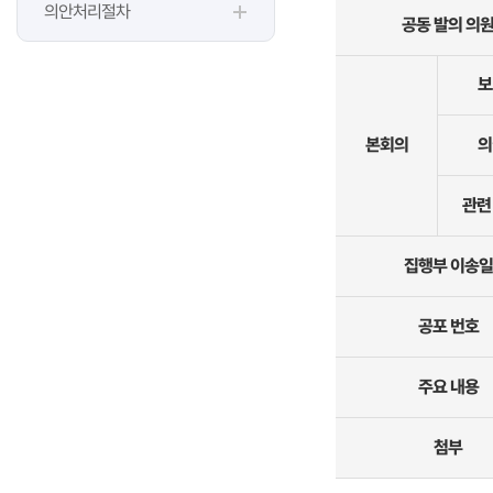
의안처리절차
공동 발의 의
보
본회의
의
관련
집행부 이송일
공포 번호
주요 내용
첨부