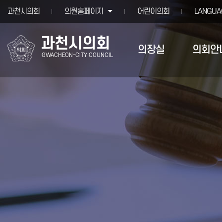
본문바로가기
과천시의회
의원홈페이지
어린이의회
LANGUA
과천시의회
의장실
의회안
GWACHEON-CITY COUNCIL