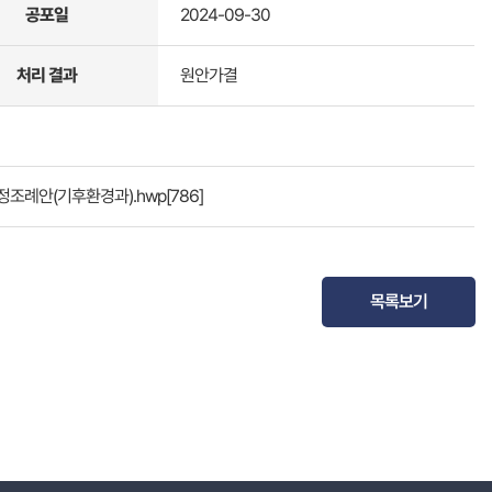
공포일
2024-09-30
처리 결과
원안가결
정조례안(기후환경과).hwp
[786]
목록보기