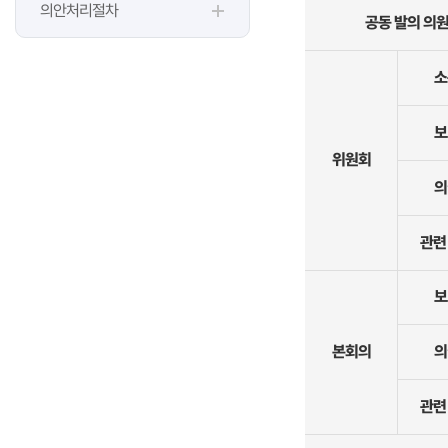
의안처리절차
공동 발의 의
소
보
위원회
의
관련
보
본회의
의
관련