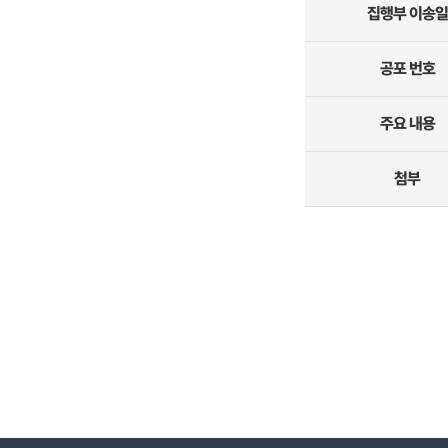
집행부 이송일
공포 번호
주요 내용
첨부