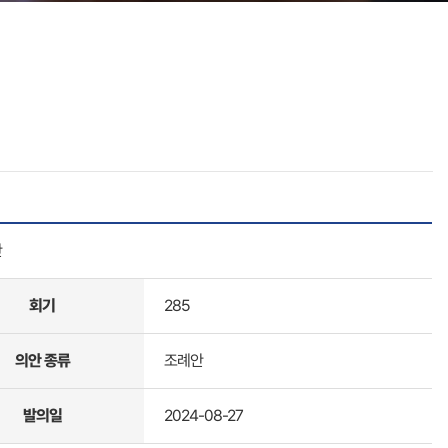
안
회기
285
의안 종류
조례안
발의일
2024-08-27