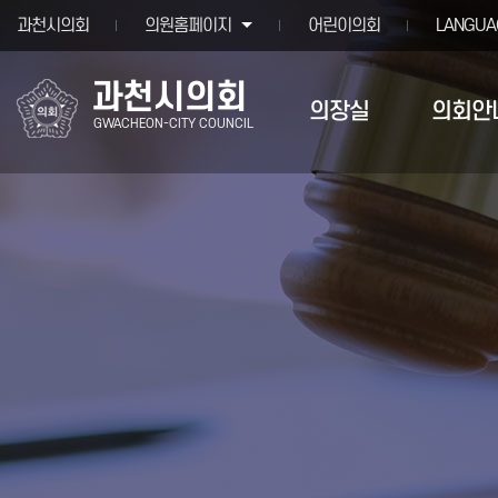
본문바로가기
과천시의회
의원홈페이지
어린이의회
LANGUA
과천시의회
의장실
의회안
GWACHEON-CITY COUNCIL