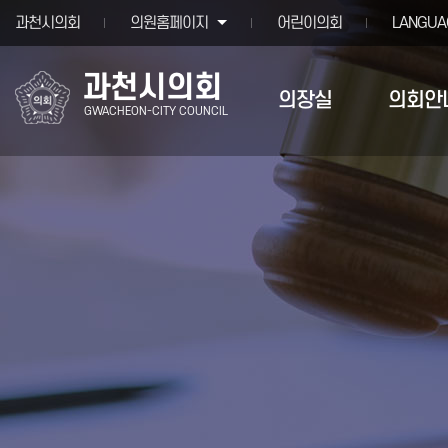
본문바로가기
과천시의회
의원홈페이지
어린이의회
LANGUA
과천시의회
의장실
의회안
GWACHEON-CITY COUNCIL