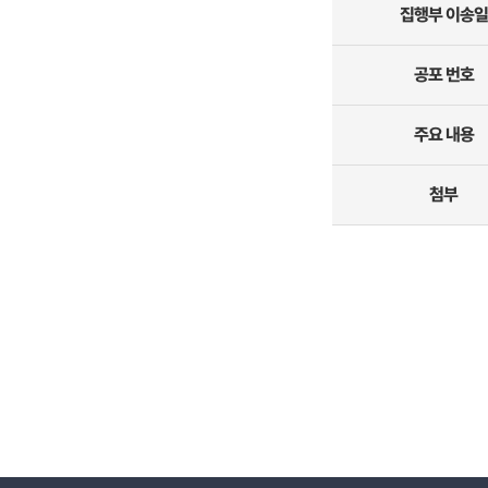
집행부 이송일
공포 번호
주요 내용
첨부