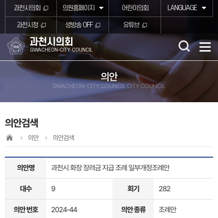
본문바로가기
과천시의회
의원홈페이지
어린이의회
LANGUAGE
과천시청
생방송 OFF
유튜브
과천시의회
GWACHEON-CITY COUNCIL
의안
GWACHEON-CITY COUNCIL CITY COUNCIL
의안검색
의안
의안검색
의안명
과천시 화장 장려금 지급 조례 일부개정조례안
대수
9
회기
282
의안 번호
2024-44
의안 종류
조례안