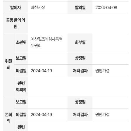
발의자
과천시장
발의일
2024-04-08
공동 발의 의
원
예산및조례심사특별
소관위
회부일
위원회
보고일
상정일
위원
회
의결일
2024-04-19
처리 결과
원안가결
관련
회의록
보고일
상정일
본회
의결일
2024-04-19
처리 결과
원안가결
의
관련