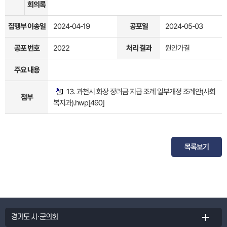
회의록
집행부 이송일
2024-04-19
공포일
2024-05-03
공포 번호
2022
처리 결과
원안가결
주요 내용
13. 과천시 화장 장려금 지급 조례 일부개정 조례안(사회
첨부
복지과).hwp
[490]
목록보기
경기도 시·군의회