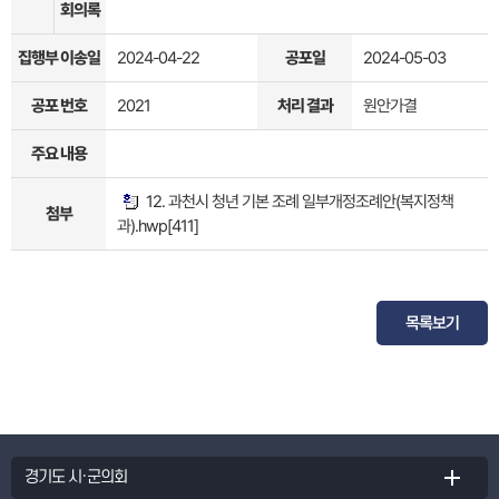
회의록
집행부 이송일
2024-04-22
공포일
2024-05-03
공포 번호
2021
처리 결과
원안가결
주요 내용
12. 과천시 청년 기본 조례 일부개정조례안(복지정책
첨부
과).hwp
[411]
목록보기
경기도 시·군의회