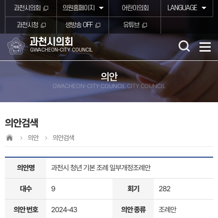
본문바로가기
과천시의회
의원홈페이지
어린이의회
LANGUAGE
과천시청
생방송 OFF
유튜브
과천시의회
GWACHEON-CITY COUNCIL
의안
GWACHEON-CITY COUNCIL CITY COUNCIL
의안검색
의안
의안검색
의안명
과천시 청년 기본 조례 일부개정조례안
대수
9
회기
282
의안 번호
2024-43
의안 종류
조례안