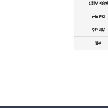
집행부 이송일
공포 번호
주요 내용
첨부