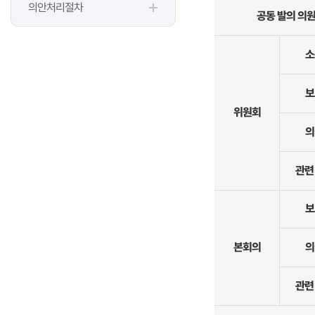
의안처리절차
공동 발의 의
소
보
위원회
의
관련
보
본회의
의
관련