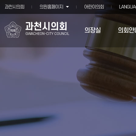
본문바로가기
과천시의회
의원홈페이지
어린이의회
LANGUA
과천시의회
의장실
의회안
GWACHEON-CITY COUNCIL