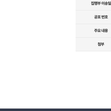
집행부 이송일
공포 번호
주요 내용
첨부