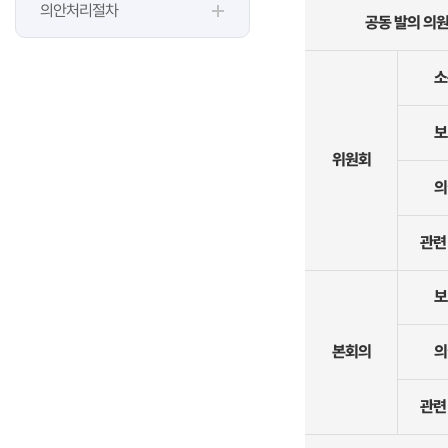
의안처리절차
공동 발의 의
소
보
위원회
의
관련
보
본회의
의
관련