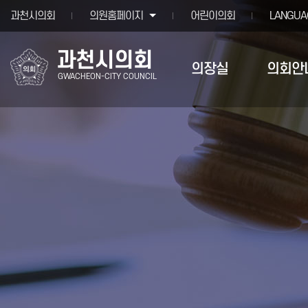
본문바로가기
과천시의회
의원홈페이지
어린이의회
LANGUA
과천시의회
의장실
의회안
GWACHEON-CITY COUNCIL