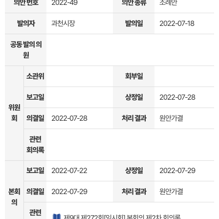
의안 번호
2022-49
의안 종류
조례안
발의자
과천시장
발의일
2022-07-18
공동 발의 의
원
소관위
회부일
보고일
상정일
2022-07-28
위원
회
의결일
2022-07-28
처리 결과
원안가결
관련
회의록
보고일
2022-07-22
상정일
2022-07-29
본회
의결일
2022-07-29
처리 결과
원안가결
의
관련
제9대 제272회[임시회] 본회의 제2차 회의록