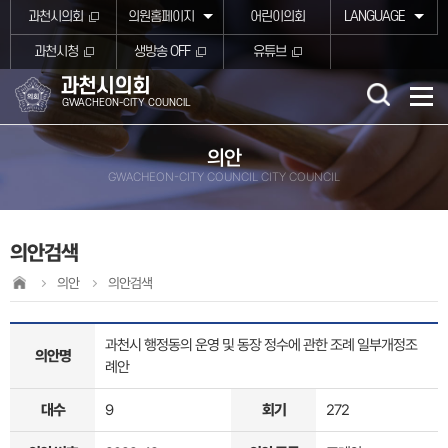
본문바로가기
과천시의회
의원홈페이지
어린이의회
LANGUAGE
과천시청
생방송 OFF
유튜브
과천시의회
GWACHEON-CITY COUNCIL
의안
GWACHEON-CITY COUNCIL CITY COUNCIL
의안검색
의안
의안검색
과천시 행정동의 운영 및 동장 정수에 관한 조례 일부개정조
의안명
례안
대수
9
회기
272