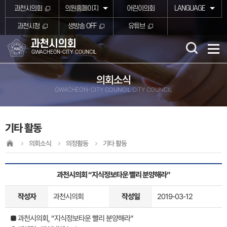
본문바로가기
과천시의회
의원홈페이지
어린이의회
LANGUAGE
과천시청
생방송 OFF
유튜브
과천시의회
GWACHEON-CITY COUNCIL
의회소식
GWACHEON-CITY COUNCIL CITY COUNCIL
기타 활동
의회소식
의정활동
기타 활동
과천시의회 “지식정보타운 빨리 분양해라”
작성자
과천시의회
작성일
2019-03-12
■ 과천시의회, “지식정보타운 빨리 분양해라”